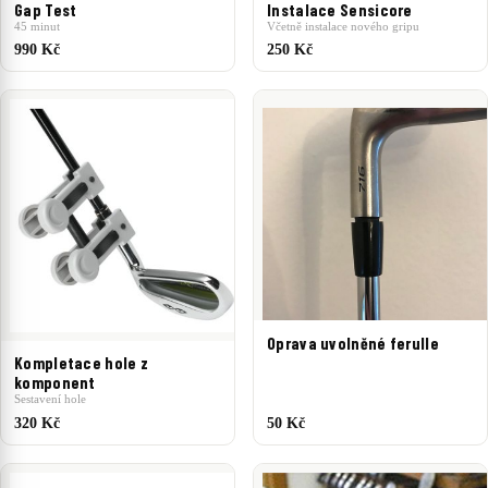
Gap Test
Instalace Sensicore
45 minut
Včetně instalace nového gripu
990 Kč
250 Kč
Oprava uvolněné ferulle
Kompletace hole z
komponent
Sestavení hole
320 Kč
50 Kč