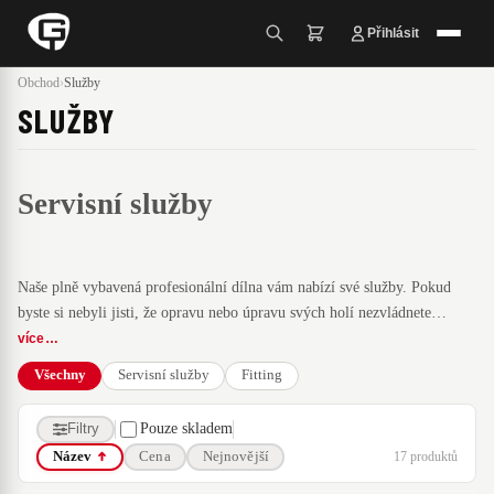
Přihlásit
Obchod
›
Služby
SLUŽBY
Servisní služby
Naše plně vybavená profesionální dílna vám nabízí své služby. Pokud
byste si nebyli jisti, že opravu nebo úpravu svých holí nezvládnete
vlastními silami, nebo dáváte raději přednost, že svěříte raději své hole
více …
odborníkům, můžete v této sekci objednat různé služby, která naše
Všechny
Servisní služby
Fitting
společnost nabízí. Pokud byste měli nějaký speciální požadavek, který
byste potřebovali se svými holemi provést, dejte nám vědět a rádi vám
Filtry
Pouze skladem
pomůžeme.
17 produktů
Název
Cena
Nejnovější