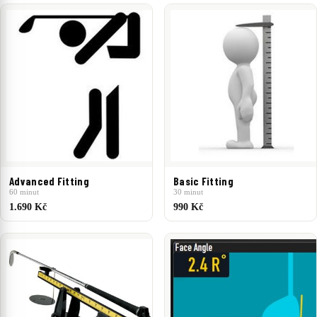
ZNAČKA
GolfGear
Golfsmith
CENA
50 Kč
–
2 390 Kč
50 Kč
2 390 Kč
Advanced Fitting
Basic Fitting
60 minut
30 minut
1.690 Kč
990 Kč