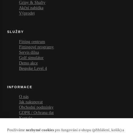
Gripy & Shafty
Akční nabídka
Výprodej
SLUŽBY
Fitting centrum
Fittingové programy
Servis dílna
Golf simulátor
Demo akce
Bespoke Level 4
INFORMACE
O nás
Jak nakupovat
Obchodní podmínky
GDPR / Ochrana dat
Kontakt
Naši partneři
Používáme
nezbytné cookies
pro fungování e-shopu (přihlášení, košík) a