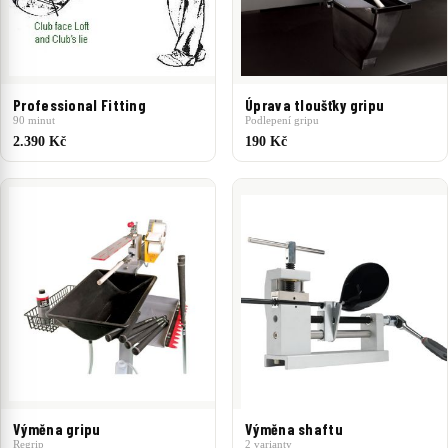
Professional Fitting
Úprava tloušťky gripu
90 minut
Podlepení gripu
2.390 Kč
190 Kč
Výměna gripu
Výměna shaftu
Regrip
2 varianty