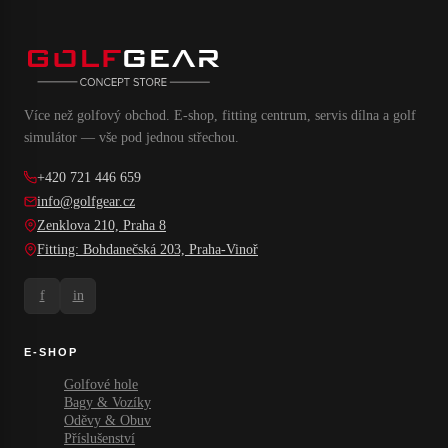
Více než golfový obchod. E-shop, fitting centrum, servis dílna a golf
simulátor — vše pod jednou střechou.
+420 721 446 659
info@golfgear.cz
Zenklova 210, Praha 8
Fitting: Bohdanečská 203, Praha-Vinoř
f
in
E-SHOP
Golfové hole
Bagy & Vozíky
Oděvy & Obuv
Příslušenství