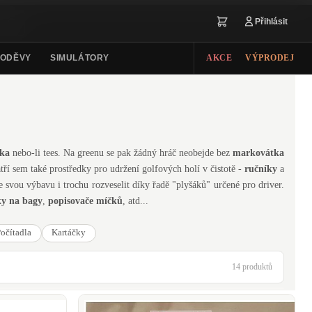
Přihlásit
ODĚVY
SIMULÁTORY
AKCE
VÝPRODEJ
čka
nebo-li tees. Na greenu se pak žádný hráč neobejde bez
markovátka
atří sem také prostředky pro udržení golfových holí v čistotě -
ručníky
a
 svou výbavu i trochu rozveselit díky řadě "plyšáků" určené pro driver.
ky na bagy
,
popisovače míčků
, atd...
očítadla
Kartáčky
14 produktů