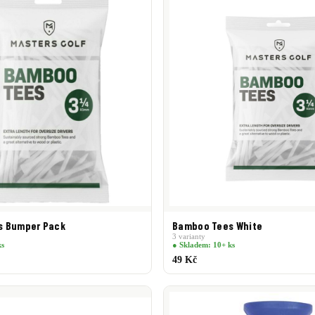
s Bumper Pack
Bamboo Tees White
3 varianty
ks
● Skladem: 10+ ks
49 Kč