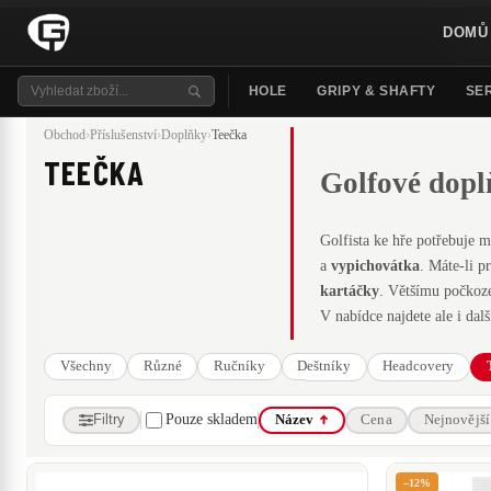
DOMŮ
HOLE
GRIPY & SHAFTY
SER
Obchod
›
Příslušenství
›
Doplňky
›
Teečka
TEEČKA
Golfové dopl
Golfista ke hře potřebuje 
a
vypichovátka
. Máte-li p
kartáčky
. Většímu počkoze
V nabídce najdete ale i dalš
Všechny
Různé
Ručníky
Deštníky
Headcovery
Filtry
Pouze skladem
Název
Cena
Nejnovější
ZNAČKA
–12%
- neudáno -
GSK Simulators
Masters Golf
Vice Golf