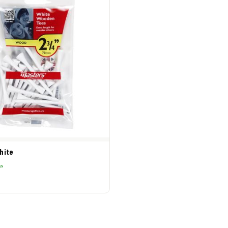
hite
ks