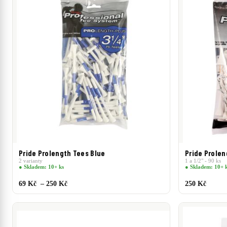
Pride Prolength Tees Blue
Pride Prole
2 varianty
1 a 1/2" - 90 ks
● Skladem: 10+ ks
● Skladem: 10+ 
69 Kč – 250 Kč
250 Kč