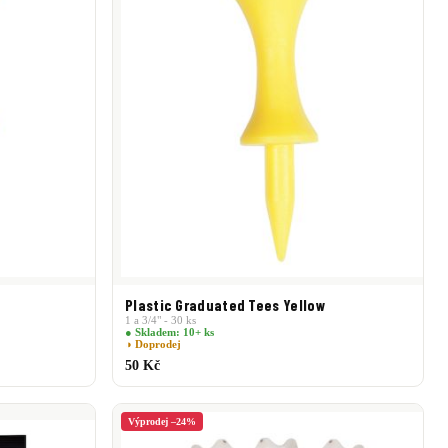
Plastic Graduated Tees Yellow
1 a 3/4" - 30 ks
● Skladem: 10+ ks
◑ Doprodej
50 Kč
Výprodej –24%