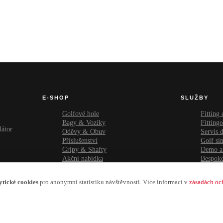
E-SHOP
SLUŽBY
Golfové hole
Fitting
Bagy & Vozíky
Fitting
látor
Oděvy & Obuv
Servis d
Příslušenství
Golf si
Gripy & Shafty
Demo a
Akční nabídka
Bespoke
Výprodej
ytické cookies
pro anonymní statistiku návštěvnosti. Více informací v
zásadách oc