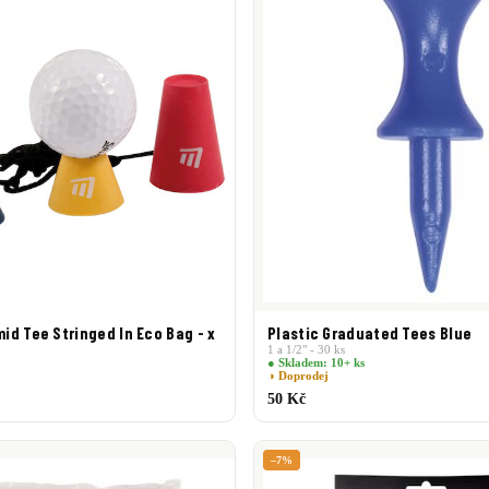
d Tee Stringed In Eco Bag - x
Plastic Graduated Tees Blue
1 a 1/2" - 30 ks
● Skladem: 10+ ks
◑ Doprodej
50 Kč
–7%