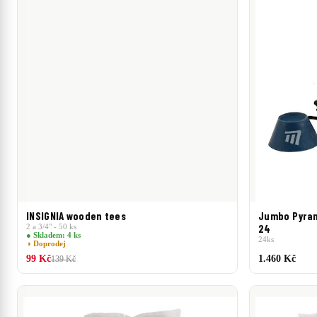
INSIGNIA wooden tees
Jumbo Pyrami
2 a 3/4" - 50 ks
24
● Skladem: 4 ks
24ks
◑ Doprodej
99 Kč
1.460 Kč
139 Kč