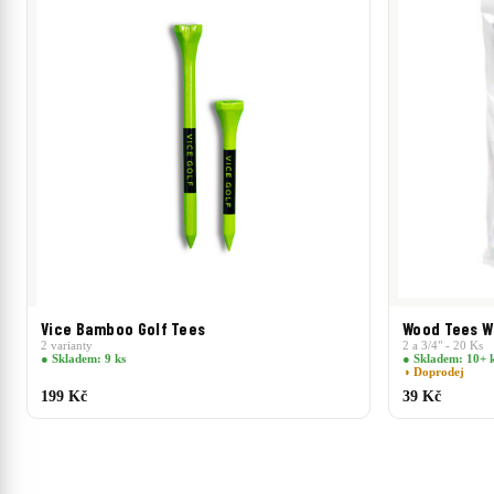
Vice Bamboo Golf Tees
Wood Tees W
2 varianty
2 a 3/4" - 20 Ks
● Skladem: 9 ks
● Skladem: 10+ 
◑ Doprodej
199 Kč
39 Kč