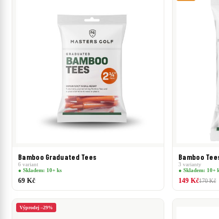
CENA
39 Kč
–
1 460 Kč
39 Kč
1 460 Kč
Bamboo Graduated Tees
Bamboo Tee
6 variant
3 varianty
● Skladem: 10+ ks
● Skladem: 10+ 
69 Kč
149 Kč
170 Kč
Výprodej –29%