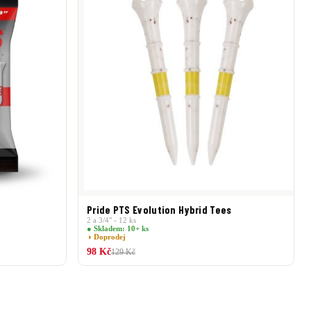
Pride PTS Evolution Hybrid Tees
2 a 3/4" - 12 ks
● Skladem: 10+ ks
◑ Doprodej
98 Kč
129 Kč