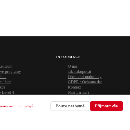
INFORMACE
 centrum
O nás
ové programy
Jak nakupovat
ílna
Obchodní podmínky
mulátor
GDPR / Ochrana dat
kce
Kontakt
 Level 4
Naši partneři
hrany osobních údajů
.
Pouze nezbytné
Přijmout vše