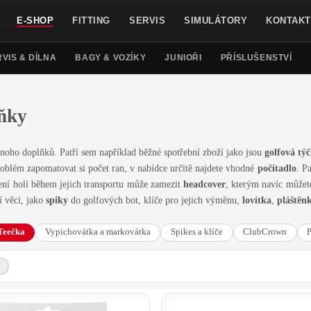
E-SHOP
FITTING
SERVIS
SIMULÁTORY
KONTAKT
VIS & DÍLNA
BAGY & VOZÍKY
JUNIOŘI
PŘÍSLUŠENSTVÍ
ňky
mnoho doplňků. Patří sem například běžné spotřební zboží jako jsou
golfová tý
roblém zapomatovat si počet ran, v nabídce určitě najdete vhodné
počítadlo
. P
ní holí během jejich transportu může zamezit
headcover
, kterým navíc můžete
í věci, jako
spiky
do golfových bot, klíče pro jejich výměnu,
lovítka
,
pláštěn
Teečka
Vypichovátka a markovátka
Spikes a klíče
ClubCrown
P