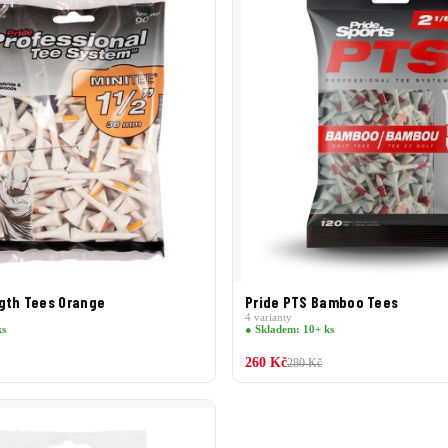
ngth Tees Orange
Pride PTS Bamboo Tees
4 varianty
ks
● Skladem: 10+ ks
260 Kč
280 Kč