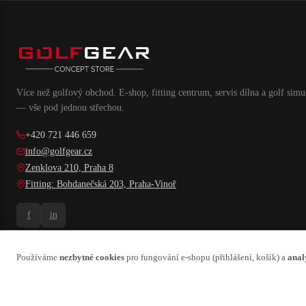
Více než golfový obchod. E-shop, fitting centrum, servis dílna a golf simu
— vše pod jednou střechou.
+420 721 446 659
info@golfgear.cz
Zenklova 210, Praha 8
Fitting: Bohdanečská 203, Praha-Vinoř
f
in
Používáme
nezbytné cookies
pro fungování e-shopu (přihlášení, košík) a
anal
© 2026 GCZ, s.r.o. — Všechna práva vyhrazena
Sídlo: Libocká 30/52, Praha 6, 162 00 · IČ: 27156923 · DIČ: CZ27156923 · Zapsána 