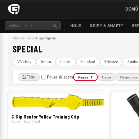
DOMŮ
HOLE
GRIPY & SHAFTY
SER
Obchod
›
Servis
›
Gripy
›
Special
SPECIAL
Všechny
Junior
Ladies
Standard
Midsize
Jumbo
Filtry
Pouze skladem
Název
Cena
Nejnovější
CENA
390 Kč
–
450 Kč
390 Kč
450 Kč
G-Rip Mentor Yellow Training Grip
Junior - Right Hand