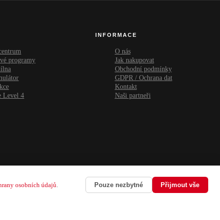
INFORMACE
 centrum
O nás
ové programy
Jak nakupovat
ílna
Obchodní podmínky
mulátor
GDPR / Ochrana dat
kce
Kontakt
 Level 4
Naši partneři
hrany osobních údajů
.
Pouze nezbytné
Přijmout vše
Secured with
SSL