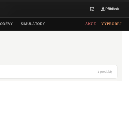
Přihlásit
ODĚVY
SIMULÁTORY
AKCE
VÝPRODEJ
2 produkty