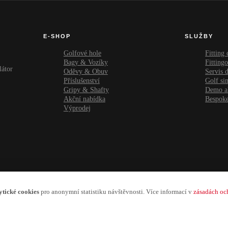
E-SHOP
SLUŽBY
Golfové hole
Fitting
Bagy & Vozíky
Fitting
látor
Oděvy & Obuv
Servis d
Příslušenství
Golf si
Gripy & Shafty
Demo a
Akční nabídka
Bespoke
Výprodej
ytické cookies
pro anonymní statistiku návštěvnosti. Více informací v
zásadách oc
u Městského soudu v Praze, odd. C, vl. 100617