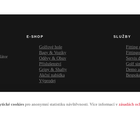
E-SHOP
SLUŽBY
Golfové hole
Fitting
Bagy & Vozíky
Fitting
látor
Oděvy & Obuv
Servis d
Příslušenství
Golf si
Gripy & Shafty
Demo a
Akční nabídka
Bespoke
Výprodej
ytické cookies
pro anonymní statistiku návštěvnosti. Více informací v
zásadách oc