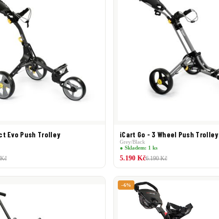
t Evo Push Trolley
iCart Go - 3 Wheel Push Trolley
Grey/Black
● Skladem: 1 ks
5.190 Kč
 Kč
6.190 Kč
–6%