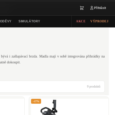
Přihlásit
ODĚVY
SIMULÁTORY
AKCE
VÝPRODEJ
bývá i zašlapávací brzda. Madla mají v sobě integrována přihrádky na
tatně dokoupit.
9 produktů
–17%