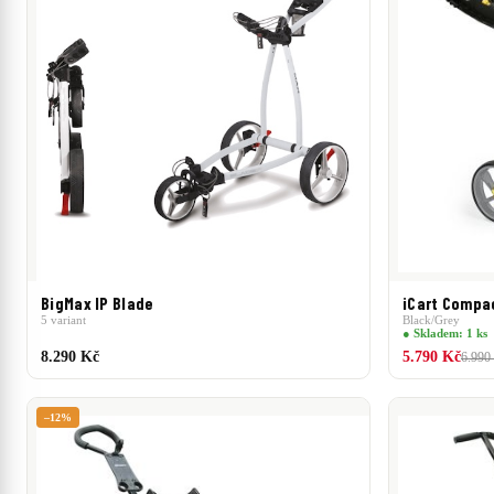
2 370 Kč
8 290 Kč
BigMax IP Blade
iCart Compac
5 variant
Black/Grey
● Skladem: 1 ks
8.290 Kč
5.790 Kč
6.990
–12%