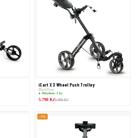
iCart X 3 Wheel Push Trolley
Black/Grey
● Skladem: 3 ks
5.790 Kč
6.990 Kč
–7%