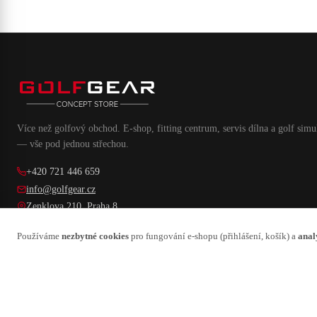
Více než golfový obchod. E-shop, fitting centrum, servis dílna a golf simu
— vše pod jednou střechou.
+420 721 446 659
info@golfgear.cz
Zenklova 210, Praha 8
Fitting: Bohdanečská 203, Praha-Vinoř
Používáme
nezbytné cookies
pro fungování e-shopu (přihlášení, košík) a
anal
f
in