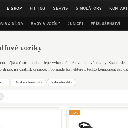
E-SHOP
FITTING
SERVIS
SIMULÁTORY
KONTAKT
VIS & DÍLNA
BAGY & VOZÍKY
JUNIOŘI
PŘÍSLUŠENSTVÍ
olfové vozíky
obustnější a často mnohem lépe vybavené než dvoukolové vozíky. Standardem 
bo
držák na deštník
či nápoj. Popřípadě lze některé z těchto komponent samos
ství
Dětské - Juniorské
Náhradní díly
–16%