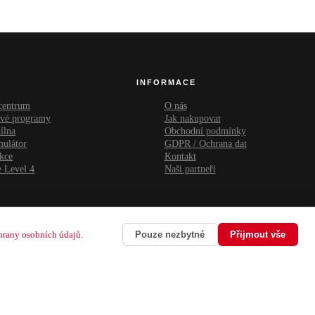
INFORMACE
 centrum
O nás
ové programy
Jak nakupovat
ílna
Obchodní podmínky
mulátor
GDPR / Ochrana dat
kce
Kontakt
 Level 4
Naši partneři
hrany osobních údajů
.
Pouze nezbytné
Přijmout vše