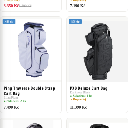
3.350 Kč
7.190 Kč
5.590 Kč
Náš tip
Náš tip
Ping Traverse Double Strap
PXG Deluxe Cart Bag
Cart Bag
Darkness Black
● Skladem: 1 ks
Lilac/Plum
◑ Doprodej
● Skladem: 2 ks
7.490 Kč
11.390 Kč