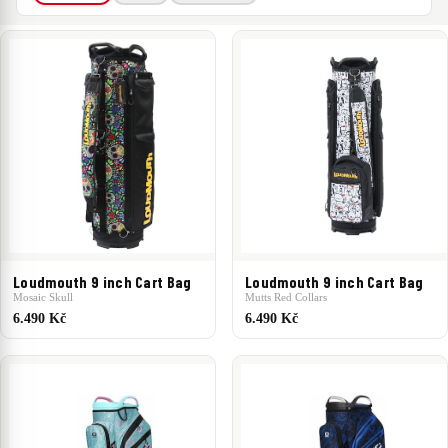
ZNAČKA
Loudmouth
Masters Golf
Ogio
Ping
PXG
CENA
3 190 Kč
–
14 490 Kč
3 190 Kč
14 490 Kč
Loudmouth 9 inch Cart Bag
Loudmouth 9 inch Cart Bag
Mosaic Skull
Mutts Red Collars
6.490 Kč
6.490 Kč