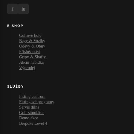
f
in
E-SHOP
Golfové hole
Bagy & Vozíky
Oděvy & Obuv
Příslušenství
Gripy & Shafty
Akční nabídka
Výprodej
SLUŽBY
Fitting centrum
Fittingové programy
Servis dílna
Golf simulátor
Demo akce
Bespoke Level 4