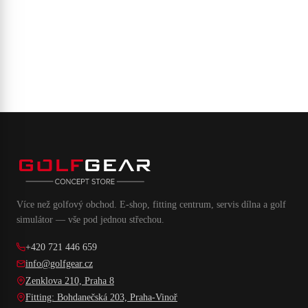
Více než golfový obchod. E-shop, fitting centrum, servis dílna a golf
simulátor — vše pod jednou střechou.
+420 721 446 659
info@golfgear.cz
Zenklova 210, Praha 8
Fitting: Bohdanečská 203, Praha-Vinoř