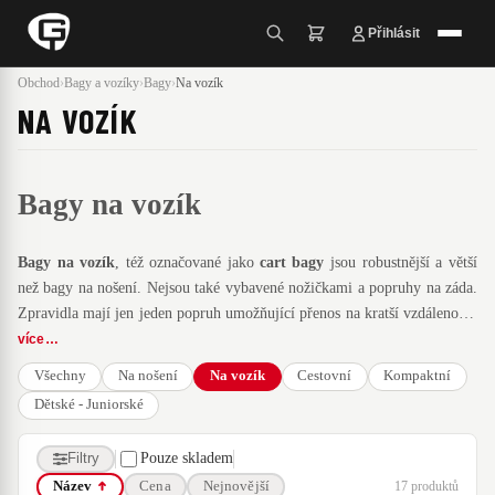
Přihlásit
Obchod
›
Bagy a vozíky
›
Bagy
›
Na vozík
NA VOZÍK
Bagy na vozík
Bagy na vozík
, též označované jako
cart bagy
jsou robustnější a větší
než bagy na nošení. Nejsou také vybavené nožičkami a popruhy na záda.
Zpravidla mají jen jeden popruh umožňující přenos na kratší vzdálenosti.
K jejich používaní je tedy nezbytný
golfový vozík
, na který je možno
více …
tento typ bagu umístit. Při výběru proto není tolik nutné dbát na jeho
Všechny
Na nošení
Na vozík
Cestovní
Kompaktní
váhu. Klíčovými parametry jsou vybavenost bagu, množství oddílů v
Dětské - Juniorské
pořadači na hole
, množství a objem kapes, různé vychytávky -
termokapsa, držáky týček a míčků, atd...
Filtry
Pouze skladem
17 produktů
Název
Cena
Nejnovější