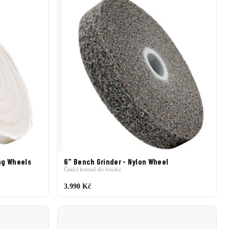
ng Wheels
6" Bench Grinder - Nylon Wheel
Čistící kotouč do brusky
3.990 Kč