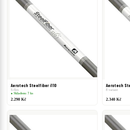
Aerotech Steelfiber i110
Aerotech Ste
S-flex
8 variant
● Skladem: 7 ks
2.290 Kč
2.340 Kč