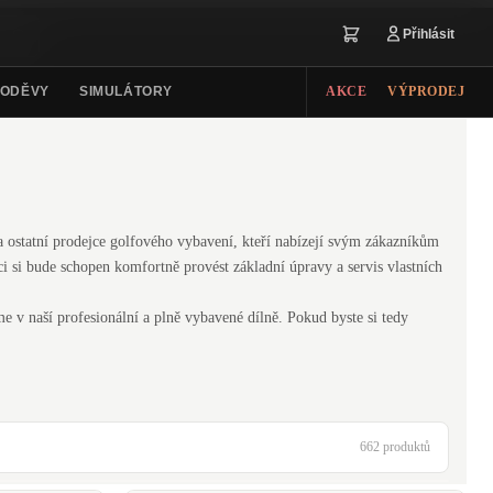
Přihlásit
ODĚVY
SIMULÁTORY
AKCE
VÝPRODEJ
a ostatní prodejce golfového vybavení, kteří nabízejí svým zákazníkům
ci si bude schopen komfortně provést základní úpravy a servis vlastních
me v naší profesionální a plně vybavené dílně. Pokud byste si tedy
662 produktů