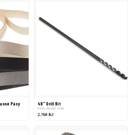
Golf Mechanix
GolfPride
Golfsmith
Grafalloy
ids
Nippon Shaft
Ping
Project X
PXG
Snake Eyes
rusné Pásy
48" Drill Bit
Extra dlouhý vrták
2.760 Kč