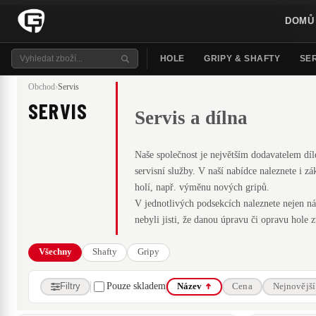
DOMŮ
HOLE
GRIPY & SHAFTY
SER
Obchod
›
Servis
SERVIS
Servis a dílna
Naše společnost je největším dodavatelem díl
servisní služby. V naší nabídce naleznete i 
holí, např. výměnu nových gripů.
V jednotlivých podsekcích naleznete nejen nás
nebyli jisti, že danou úpravu či opravu hole z
Všechny
Shafty
Gripy
Filtry
Pouze skladem
Název
Cena
Nejnovější