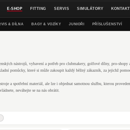
E-SHOP
FITTING
SERVIS
SIMULÁTORY
KONTAKT
VIS & DÍLNA
BAGY & VOZÍKY
JUNIOŘI
PŘÍSLUŠENSTVÍ
enských nástrojů, vybavení a potřeb pro clubmakery, golfové dílny, pro-shopy 
základní pomůcky, které si může zakoupit každý běžný zákazník, za jejichž pomo
troje a spotřební materiál, ale lze i objednat samotnou službu, kterou provede
vládnete, neváhejte se na nás obrátit.