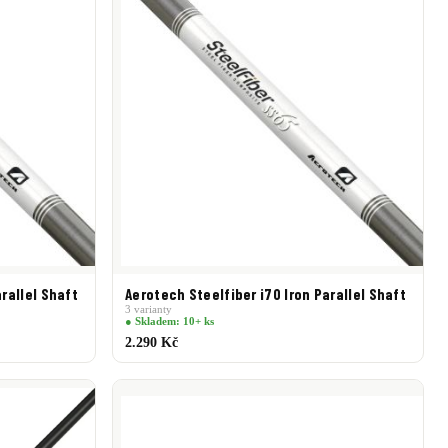
rallel Shaft
Aerotech Steelfiber i70 Iron Parallel Shaft
3 varianty
● Skladem: 10+ ks
2.290 Kč