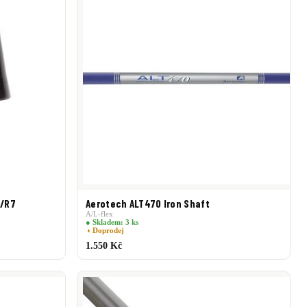
5/R7
Aerotech ALT470 Iron Shaft
A/L-flex
● Skladem: 3 ks
◑ Doprodej
1.550 Kč