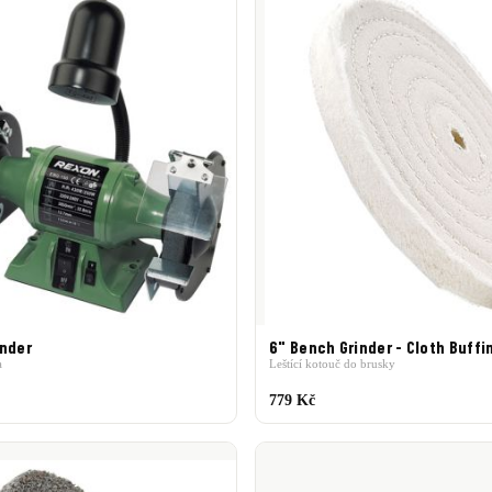
inder
6" Bench Grinder - Cloth Buffi
a
Leštící kotouč do brusky
779 Kč