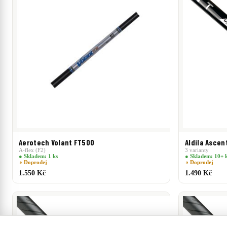
Aerotech Volant FT500
Aldila Ascen
A-flex (F2)
3 varianty
● Skladem: 1 ks
● Skladem: 10+ 
◑ Doprodej
◑ Doprodej
1.550 Kč
1.490 Kč