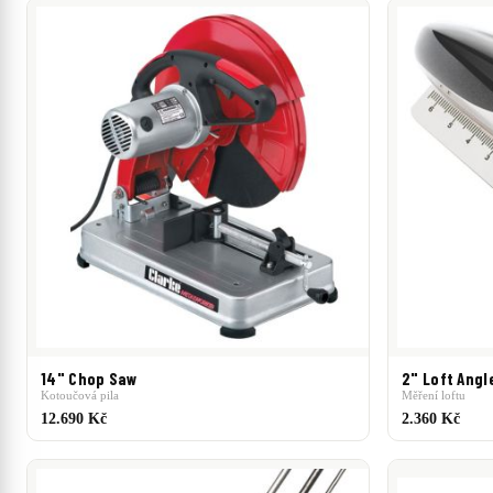
ZNAČKA
- neudáno -
Accra
Aero-Tech
Aldila
Apollo
Black 
Graphite Design
Haines Golf
JumboMax
KBS
LA Golf 
SuperStroke
TaylorMade
Titleist
TourMark
TrueTempe
CENA
0 Kč
–
81 490 Kč
0 Kč
81 490 Kč
14" Chop Saw
2" Loft Angl
Kotoučová pila
Měření loftu
12.690 Kč
2.360 Kč