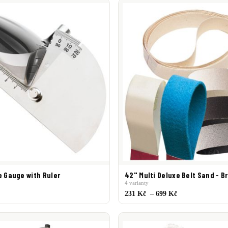
Widow
Brampton Technology
Callaway
Cobra
Dynacraft
Fujikura
Shafts
Lamkin
Loudmouth
Masters Golf
Matrix
Mitsubishi
MK
r
UST Mamyia
Winn
e Gauge with Ruler
42" Multi Deluxe Belt Sand - B
4 varianty
231 Kč – 699 Kč