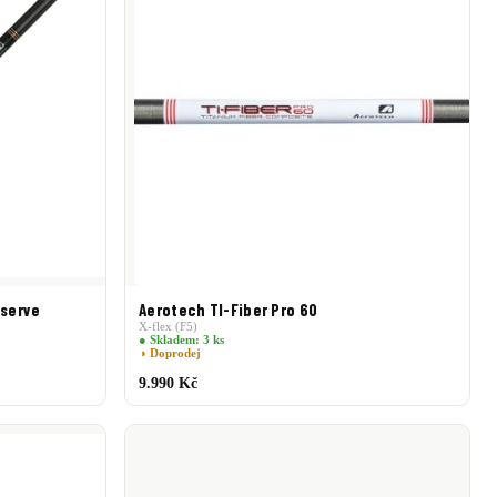
eserve
Aerotech TI-Fiber Pro 60
X-flex (F5)
● Skladem: 3 ks
◑ Doprodej
9.990 Kč