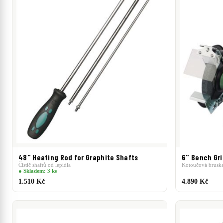
48" Heating Rod for Graphite Shafts
6" Bench Gr
Čistič shaftů od lepidla
Kotoučová brusk
● Skladem: 3 ks
1.510 Kč
4.890 Kč