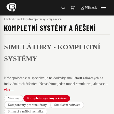
Přihlásit
Obchod
›
Simulátory
›
Kompletní systémy a řešení
KOMPLETNÍ SYSTÉMY A ŘEŠENÍ
SIMULÁTORY - KOMPLETNÍ
SYSTÉMY
Naše společnost se specializuje na dodávky simulátoru založených na
individuálních řešeních. Nenabízíme jeden model simulátoru, ale naše
řešení jsou modulární a vždy dodávaná na míru.
více …
Můžete se podívat do sekce, kde nabízíme jednotlivé
komponenty
, ze
Všechny
Kompletní systémy a řešení
kterých tvoříme funkční celky, nebo které si můžete od nás zakoupit
Komponenty pro simulátory
Simulační software
jednotlivě a vlastní simulátorové řešení si můžete zhotovit vlastními
Snímací a měřicí technika
silami.