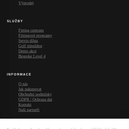
Výprodej
SLUŽBY
Fitting centrum
Fittingové programy
Servis dílna
Golf simulátor
Demo akce
Bespoke Level 4
INFORMACE
O nás
Jak nakupovat
Obchodní podmínky
GDPR / Ochrana dat
Kontakt
Naši partneři