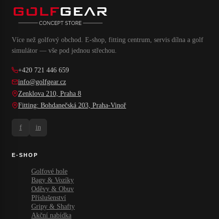
Více než golfový obchod. E-shop, fitting centrum, servis dílna a golf
simulátor — vše pod jednou střechou.
+420 721 446 659
info@golfgear.cz
Zenklova 210, Praha 8
Fitting: Bohdanečská 203, Praha-Vinoř
f
in
E-SHOP
Golfové hole
Bagy & Vozíky
Oděvy & Obuv
Příslušenství
Gripy & Shafty
Akční nabídka