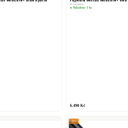
4 varianty
● Skladem: 1 ks
6.490 Kč
–6%