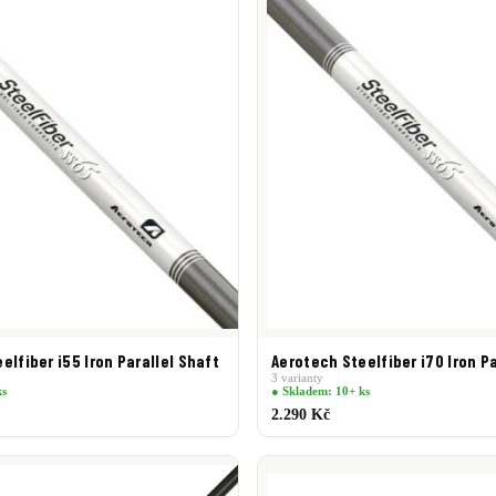
elfiber i55 Iron Parallel Shaft
Aerotech Steelfiber i70 Iron Pa
3 varianty
ks
● Skladem: 10+ ks
2.290 Kč