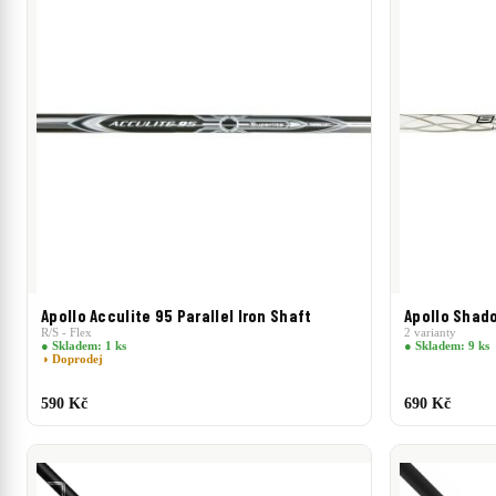
Apollo Acculite 95 Parallel Iron Shaft
Apollo Shado
R/S - Flex
2 varianty
● Skladem: 1 ks
● Skladem: 9 ks
◑ Doprodej
590 Kč
690 Kč