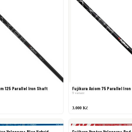
om 125 Parallel Iron Shaft
Fujikura Axiom 75 Parallel Iron
9 variant
3.000 Kč
tus Velocore+ Blue Hybrid
Fujikura Ventus Velocore+ Red