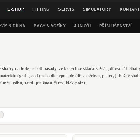
E-SHOP
FITTING
SERVIS
SIMULÁTORY
KONTAKT
VIS & DÍLNA
BAGY & VOZÍKY
JUNIOŘI
PŘÍSLUŠENSTVÍ
né
shafty na hole
, neboli
násady
, ze kterých se skládá každá golfová hůl. Sha
e materiálu (grafit, ocel) nebo dle typu hole (dřeva, železa, puttery). Každý sha
růměr
,
váhu
,
torzi
,
pružnost
či tzv.
kick-point
.
esign
KBS
LA Golf Shafts
Matrix
Mitsubishi
Nippon Shaft
Pro
S
X
.370"
.355"
Ø ŠPIČKY: