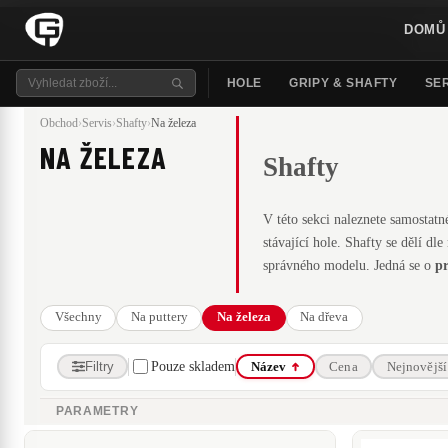
DOMŮ
HOLE
GRIPY & SHAFTY
SER
Obchod
›
Servis
›
Shafty
›
Na železa
NA ŽELEZA
Shafty
V této sekci naleznete samostat
stávající hole. Shafty se dělí dl
správného modelu. Jedná se o
p
Všechny
Na puttery
Na železa
Na dřeva
Filtry
Pouze skladem
Název
Cena
Nejnovější
PARAMETRY
ZNAČKA
Accra
Aero-Tech
Aldila
Apollo
Fujikura
Graphite D
Ocel
Grafit
Uniflex
L
A
R
MATERIÁL:
FLEX:
CENA