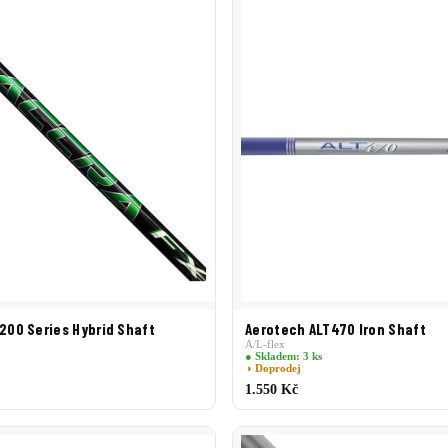
L-M
Mid
M-H
High
UH
 200 Series Hybrid Shaft
Aerotech ALT470 Iron Shaft
A/L-flex
● Skladem: 3 ks
◑ Doprodej
1.550 Kč