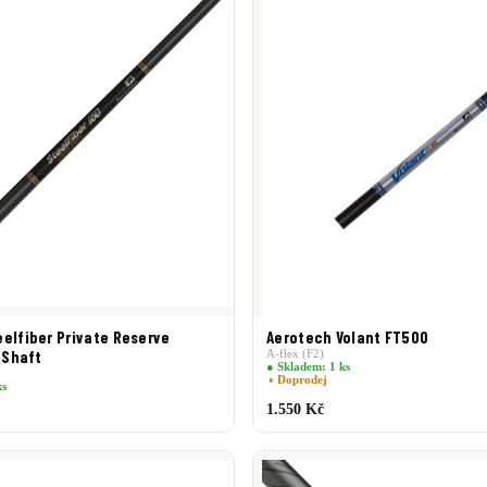
elfiber Private Reserve
Aerotech Volant FT500
n Shaft
A-flex (F2)
● Skladem: 1 ks
◑ Doprodej
ks
1.550 Kč