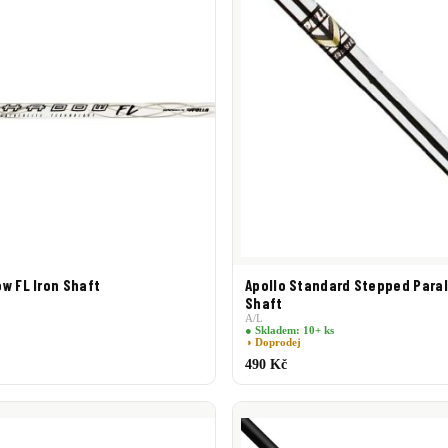
w FL Iron Shaft
Apollo Standard Stepped Parall
Shaft
A/L
● Skladem: 10+ ks
◑ Doprodej
490 Kč