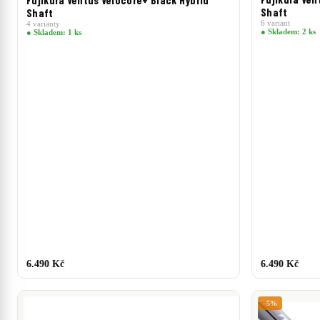
Fujikura Ventus Velocore+ Black Hybrid
Shaft
Shaft
6 variant
4 varianty
● Skladem: 2 ks
● Skladem: 1 ks
6.490 Kč
6.490 Kč
–5%