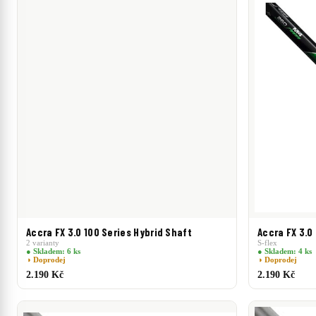
0 Kč
–
11 574 Kč
<40g
–
>130g
0.5°
–
10°
VÁHA:
TORZE:
0 Kč
11 574 Kč
SPIN:
TRAJEKTORIE:
Low
Mid
High
UL
Low
Accra FX 3.0 100 Series Hybrid Shaft
Accra FX 3.0
2 varianty
S-flex
● Skladem: 6 ks
● Skladem: 4 ks
◑ Doprodej
◑ Doprodej
2.190 Kč
2.190 Kč