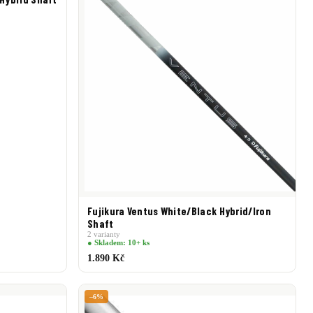
Fujikura Ventus White/Black Hybrid/Iron
Shaft
2 varianty
● Skladem: 10+ ks
1.890 Kč
–6%