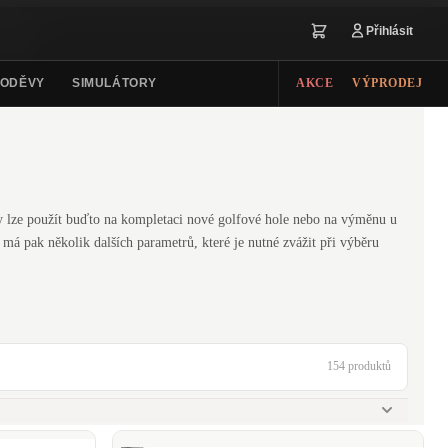
Přihlásit
ODĚVY
SIMULÁTORY
AKCE
VÝPRODEJ
fty lze použít buďto na kompletaci nové golfové hole nebo na výměnu u
ft má pak několik dalších parametrů, které je nutné zvážit při výběru
154 produktů
ject X
Snake Eyes
TrueTemper
UST Mamyia