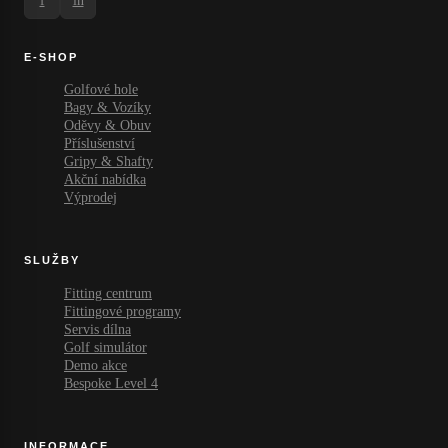
f
in
E-SHOP
Golfové hole
Bagy & Vozíky
Oděvy & Obuv
Příslušenství
Gripy & Shafty
Akční nabídka
Výprodej
SLUŽBY
Fitting centrum
Fittingové programy
Servis dílna
Golf simulátor
Demo akce
Bespoke Level 4
INFORMACE