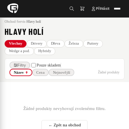
Přihlásit
Obchod
›
Servis
›
Hlavy holí
HLAVY HOLÍ
Všechny
Drivery
Dřeva
Železa
Puttery
Wedge a pod.
Hybridy
Filtry
Pouze skladem
Žádné produkty
Název
Cena
Nejnovější
Žádné produkty nevyhovují zvolenému filtru.
← Zpět na obchod