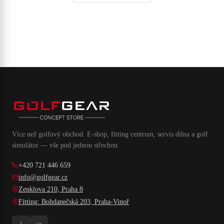
Více než golfový obchod. E-shop, fitting centrum, servis dílna a golf
simulátor — vše pod jednou střechou.
+420 721 446 659
info@golfgear.cz
Zenklova 210, Praha 8
Fitting: Bohdanečská 203, Praha-Vinoř