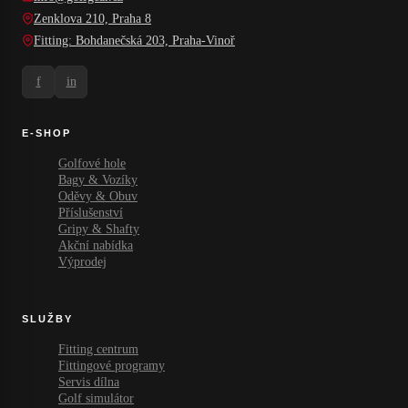
Zenklova 210, Praha 8
Fitting: Bohdanečská 203, Praha-Vinoř
f
in
E-SHOP
Golfové hole
Bagy & Vozíky
Oděvy & Obuv
Příslušenství
Gripy & Shafty
Akční nabídka
Výprodej
SLUŽBY
Fitting centrum
Fittingové programy
Servis dílna
Golf simulátor