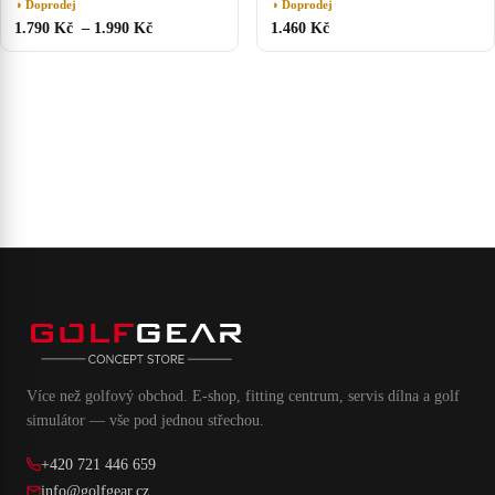
◑ Doprodej
◑ Doprodej
1.790 Kč – 1.990 Kč
1.460 Kč
Více než golfový obchod. E-shop, fitting centrum, servis dílna a golf
simulátor — vše pod jednou střechou.
+420 721 446 659
info@golfgear.cz