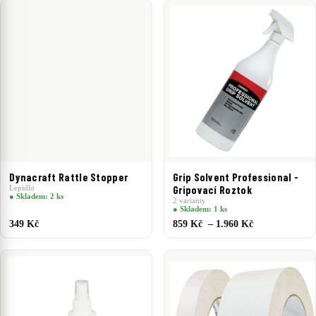
Dynacraft Rattle Stopper
Grip Solvent Professional -
Lepidlo
Gripovací Roztok
● Skladem: 2 ks
2 varianty
● Skladem: 1 ks
349 Kč
859 Kč – 1.960 Kč