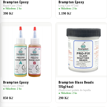
Brampton Epoxy
Brampton Epoxy
Rapid Cure 25ml
Long Cure 472ml
● Skladem: 2 ks
● Skladem: 2 ks
390 Kč
1.190 Kč
Brampton Epoxy
Brampton Glass Beads
Quick Cure 236ml
115g(4oz)
● Skladem: 2 ks
Zhušťovací prášek do lepidla
● Skladem: 2 ks
850 Kč
290 Kč