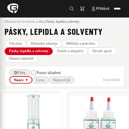
Přihlásit
Obchod
›
Servis
›
Servis a dílna
›
Pásky, lepidla a solventy
PÁSKY, LEPIDLA A SOLVENTY
Všechny
Dílenské nástroje
Měřidla a pravítka
Pásky, lepidla a solventy
Ferule a adaptéry
Závaží apod.
Ostatní materiál
Filtry
Pouze skladem
14 produktů
Název
Cena
Nejnovější
ZNAČKA
- neudáno -
Brampton Technology
Dynacraft
CENA
285 Kč
–
1 990 Kč
285 Kč
1 990 Kč