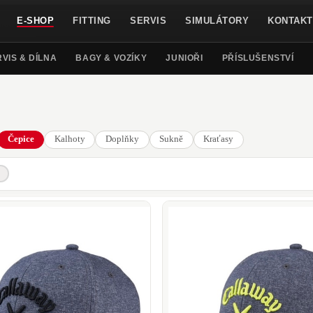
E-SHOP
FITTING
SERVIS
SIMULÁTORY
KONTAKT
VIS & DÍLNA
BAGY & VOZÍKY
JUNIOŘI
PŘÍSLUŠENSTVÍ
Čepice
Kalhoty
Doplňky
Sukně
Kraťasy
Titleist
Tour Edge
Vice Golf