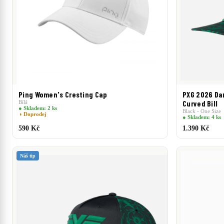
Ping Women's Cresting Cap
PXG 2026 Dar
Bílá
Curved Bill
● Skladem: 2 ks
Black - One Size
◑ Doprodej
● Skladem: 4 ks
590 Kč
1.390 Kč
Náš tip