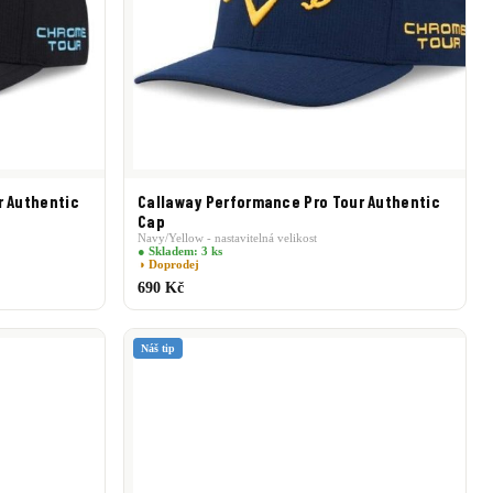
r Authentic
Callaway Performance Pro Tour Authentic
Cap
Navy/Yellow - nastavitelná velikost
● Skladem: 3 ks
◑ Doprodej
690 Kč
Náš tip