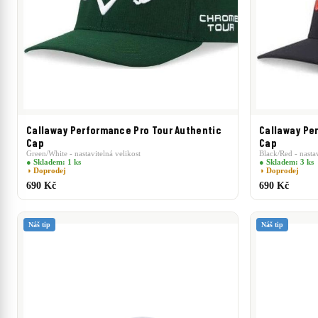
Callaway Performance Pro Tour Authentic
Callaway Pe
Cap
Cap
Green/White - nastavitelná velikost
Black/Red - nastav
● Skladem: 1 ks
● Skladem: 3 ks
◑ Doprodej
◑ Doprodej
690 Kč
690 Kč
Náš tip
Náš tip