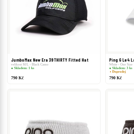
JumboMax New Era 39THIRTY Fitted Hat
Ping G Le4 L
velikost M/L - Black Camo
White - One Size
● Skladem: 1 ks
● Skladem: 3 ks
◑ Doprodej
790 Kč
790 Kč