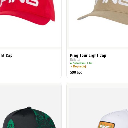
ght Cap
Ping Tour Light Cap
Béžová
● Skladem: 1 ks
◑ Doprodej
590 Kč