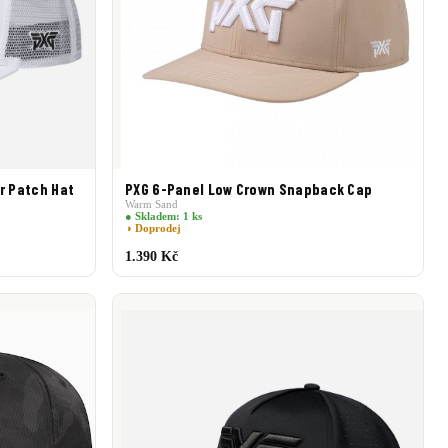
r Patch Hat
PXG 6-Panel Low Crown Snapback Cap
Warm Sand
● Skladem: 1 ks
◑ Doprodej
1.390 Kč