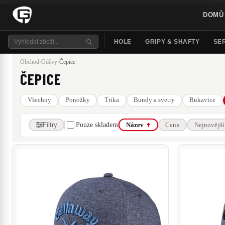
DOMŮ
HOLE
GRIPY & SHAFTY
SER
Obchod
›
Oděvy
›
Čepice
ČEPICE
Všechny
Ponožky
Trika
Bundy a svetry
Rukavice
Filtry
Pouze skladem
Název
Cena
Nejnovější
ZNAČKA
- neudáno -
Callaway
JumboMax
Ping
PXG
Srixon
CENA
110 Kč
–
1 690 Kč
110 Kč
1 690 Kč