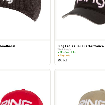
 Headband
Ping Ladies Tour Performance
Black/Purple
● Skladem: 1 ks
◑ Doprodej
590 Kč