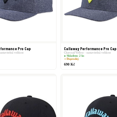
rformance Pro Cap
Callaway Performance Pro Cap
astavitelná velikost
Charcoal/Yellow - nastavitelná velikost
● Skladem: 2 ks
◑ Doprodej
690 Kč