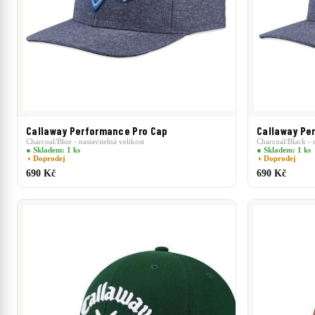
Callaway Performance Pro Cap
Callaway Pe
Charcoal/Blue - nastavitelná velikost
Charcoal/Black - n
● Skladem: 1 ks
● Skladem: 1 ks
◑ Doprodej
◑ Doprodej
690 Kč
690 Kč