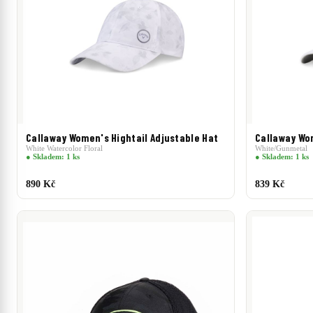
Callaway Women's Hightail Adjustable Hat
Callaway Wo
White Watercolor Floral
White/Gunmetal
● Skladem: 1 ks
● Skladem: 1 ks
890 Kč
839 Kč