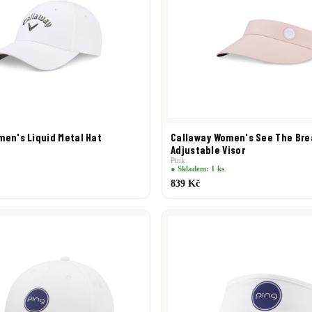
men's Liquid Metal Hat
Callaway Women's See The Bre
Adjustable Visor
Pink
● Skladem: 1 ks
839 Kč