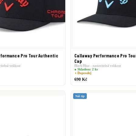
rformance Pro Tour Authentic
Callaway Performance Pro Tou
Cap
itelná velikost
Black/Blue - nastavitelná velikost
● Skladem: 2 ks
◑ Doprodej
690 Kč
Náš tip