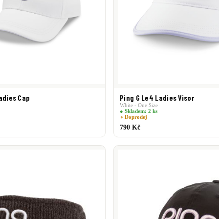
adies Cap
Ping G Le4 Ladies Visor
White - One Size
● Skladem: 2 ks
◑ Doprodej
790 Kč