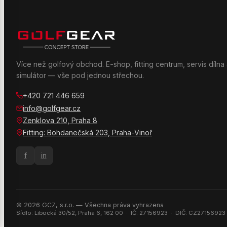
Více než golfový obchod. E-shop, fitting centrum, servis dílna 
simulátor — vše pod jednou střechou.
+420 721 446 659
info@golfgear.cz
Zenklova 210, Praha 8
Fitting: Bohdanečská 203, Praha-Vinoř
f
in
© 2026 GCZ, s.r.o. — Všechna práva vyhrazena
Sídlo: Libocká 30/52, Praha 6, 162 00 · IČ: 27156923 · DIČ: CZ27156923