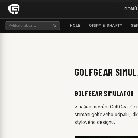
Používáme
nezbytné cookies
pro fungování e-shopu (při
DOMŮ
osobních údajů
.
Pouze nezbytné
Přijmout vše
HOLE
GRIPY & SHAFTY
SER
GOLFGEAR SIMU
GOLFGEAR SIMULATOR
v našem novém GolfGear Conce
snímání golfového odpalu, 4k
stylového designu.