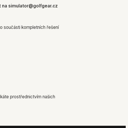
t na simulator@golfgear.cz
ko součásti kompletních řešení
skáte prostřednictvím našich