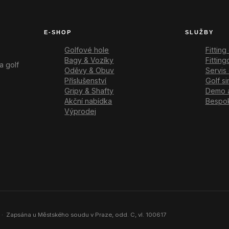
E-SHOP
SLUŽBY
Golfové hole
Fitting
Bagy & Vozíky
Fittin
a golf
Oděvy & Obuv
Servis 
Příslušenství
Golf si
Gripy & Shafty
Demo 
Akční nabídka
Bespok
Výprodej
 · Zapsána u Městského soudu v Praze, odd. C, vl. 100617