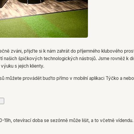
ečně zváni, přijďte si k nám zahrát do příjemného klubového prostř
žití našich špičkových technologických nástrojů. Jsme rovněž k d
ýuku s jejich klienty.
sů můžete provádět buďto přímo v mobilní aplikaci Týčko a neb
19h, otevírací doba se sezónně může lišit, a to včetně vídendu.
.