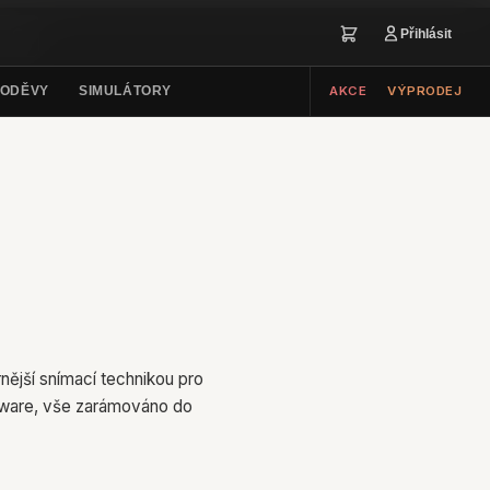
ku návštěvnosti. Více informací v
zásadách ochrany
Přihlásit
ODĚVY
SIMULÁTORY
AKCE
VÝPRODEJ
ější snímací technikou pro
tware, vše zarámováno do