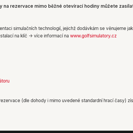
ky na rezervace mimo běžné otevírací hodiny můžete zasíla
zentaci simulačních technologií, jejichž dodávkám se věnujeme ja
alací na klíč -> více informací na
www.golfsimulatory.cz
átoru
ní rezervace (dle dohody i mimo uvedené standardní hrací časy) zí