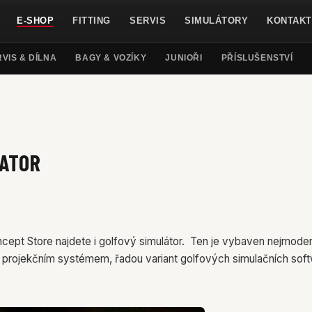
hlášení, košík) a
analytické cookies
pro anonymní statisti
E-SHOP
FITTING
SERVIS
SIMULÁTORY
KONTAKT
VIS & DÍLNA
BAGY & VOZÍKY
JUNIOŘI
PŘÍSLUŠENSTVÍ
LATOR
pt Store najdete i golfový simulátor. Ten je vybaven nejmodern
 projekčním systémem, řadou variant golfových simulačních sof