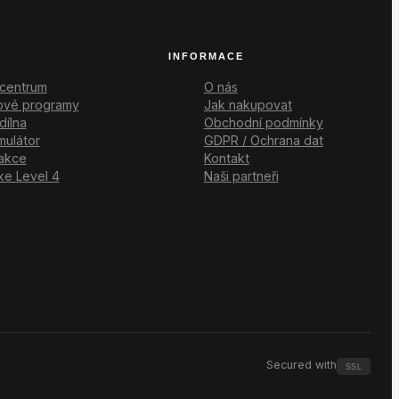
INFORMACE
 centrum
O nás
gové programy
Jak nakupovat
dílna
Obchodní podmínky
mulátor
GDPR / Ochrana dat
akce
Kontakt
e Level 4
Naši partneři
Secured with
SSL