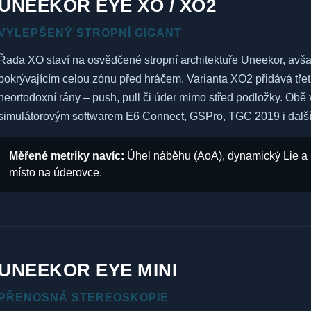
UNEEKOR EYE XO / XO2
VYLEPŠENÝ STROPNÍ GIGANT
Řada XO staví na osvědčené stropní architektuře Uneekor, avš
pokrývajícím celou zónu před hráčem. Varianta XO2 přidává třetí
neortodoxní rány – push, pull či úder mimo střed podložky. Obě 
simulátorovým softwarem E6 Connect, GSPro, TGC 2019 i dalšími
Měřené metriky navíc:
Úhel náběhu (AoA), dynamický Lie a L
místo na úderovce.
UNEEKOR EYE MINI
PŘENOSNÁ STEREOSKOPIE