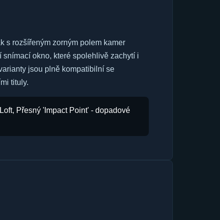
ak s rozšířeným zorným polem kamer
 snímací okno, které spolehlivě zachytí i
varianty jsou plně kompatibilní se
 tituly.
oft, Přesný 'Impact Point' - dopadové