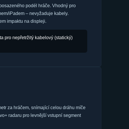
posazeného podél hráče. Vhodný pro
fonem/iPadem – nevyžaduje kabely.
m impaktu na displeji.
ta pro nepřetržitý kabelový (statický)
etr za hráčem, snímající celou dráhu míče
vo+ radaru pro levnější vstupní segment