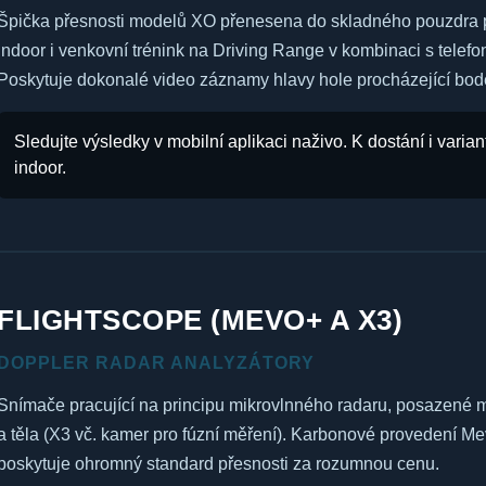
Špička přesnosti modelů XO přenesena do skladného pouzdra 
indoor i venkovní trénink na Driving Range v kombinaci s tele
Poskytuje dokonalé video záznamy hlavy hole procházející bode
Sledujte výsledky v mobilní aplikaci naživo. K dostání i varian
indoor.
FLIGHTSCOPE (MEVO+ A X3)
DOPPLER RADAR ANALYZÁTORY
Snímače pracující na principu mikrovlnného radaru, posazené m
a těla (X3 vč. kamer pro fúzní měření). Karbonové provedení Me
poskytuje ohromný standard přesnosti za rozumnou cenu.