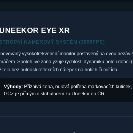
UNEEKOR EYE XR
STROPNÍ KAMEROVÝ SYSTÉM (3000FPS)
Inovovaný vysokofrekvenční monitor postavený na dvou nezávi
hráčem. Spolehlivě zanalyzuje rychlost, dynamiku hole i rotaci (s
zcela bez nutnosti reflexních nálepek na holích či míčích.
Výhody:
Příznivá cena, nulová potřeba markovacích kuliček, 
GCZ je přímým distributorem za Uneekor do ČR.